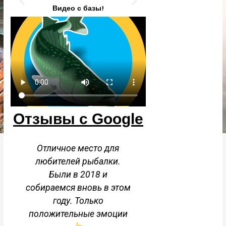
Видео с базы!
Отзывы с Google
Отличное место для
Отличное место
любителей рыбалки.
воздух. Кра
Были в 2018 и
пейзажи. Баня 
собираемся вновь в этом
году. Только
Ольга
положительные эмоции