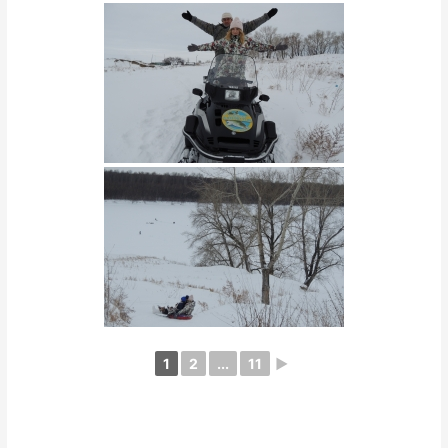
1
2
...
11
►