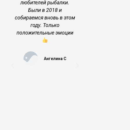
любителей рыбалки.
воздух. Кра
Были в 2018 и
пейзажи. Баня 
собираемся вновь в этом
году. Только
Ольга
положительные эмоции
Ангелина С