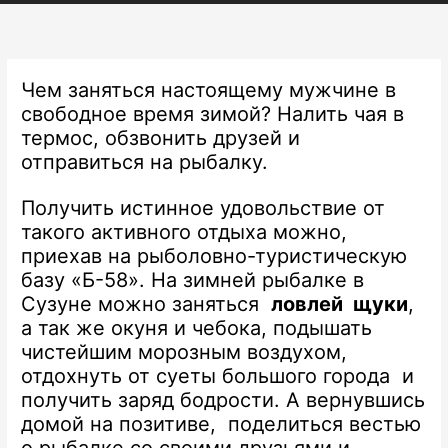
g
r
a
m
Чем заняться настоящему мужчине в
свободное время зимой? Налить чая в
термос, обзвонить друзей и
отправиться на рыбалку.
Получить истинное удовольствие от
такого активного отдыха можно,
приехав на рыболовно-туристическую
базу «Б-58». На зимней рыбалке в
Сузуне можно заняться
ловлей щуки
,
а так же окуня и чебока, подышать
чистейшим морозным воздухом,
отдохнуть от суеты большого города и
получить заряд бодрости. А вернувшись
домой на позитиве, поделиться вестью