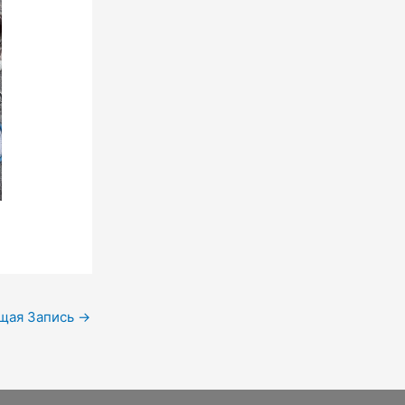
щая Запись
→