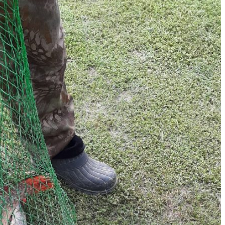
Отличное место для
Заши
отдыха и рыбалки.
Много 
Очень приятные и
ничего
общительные хозяева.
отлич
Комфортные условия.
супер.
Отдыхали двумя
что са
семьями с детьми.
ЧЁ
Могу смело
ВЫС
советовать для
ТАКИ
посещения.
Н
К