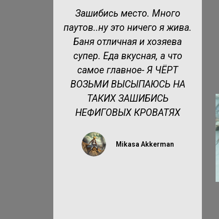
 Много
Отличное место для
о я жива.
любителей рыбалки. Были в
озяева
2018 и собираемся вновь в
, а что
этом году. Только
 ЧЁРТ
положительные эмоции
ЮСЬ НА
ИСЬ
Ангелина С
ВАТЯХ
kerman