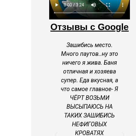
Отзывы с Google
бись место.
Отличное место для
паутов..ну это
любителей рыбалки.
 я жива. Баня
Были в 2018 и
ная и хозяева
собираемся вновь в
 Еда вкусная, а
этом году. Только
мое главное- Я
положительные
РТ ВОЗЬМИ
эмоции
ЫПАЮСЬ НА
Х ЗАШИБИСЬ
Ангелина С
ЕФИГОВЫХ
РОВАТЯХ