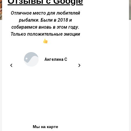
Отзывы с Google
Отличное место для любителей
Отличное место
.
рыбалки. Были в 2018 и
воздух. Красивые
р.
собираемся вновь в этом году.
Баня шикар
Только положительные эмоции
Ольга 
Ангелина С
Мы на карте