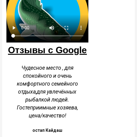
Отзывы с Google
Отличная база . Хозяева
Очень хочется 
супер .
отзыв хозяева
места. Уже не 
Папа-пес Барбос
посещаем этот 
время удивл
гостепреимст
людей. В доме
чисто, Олег зн
дело, как гид с