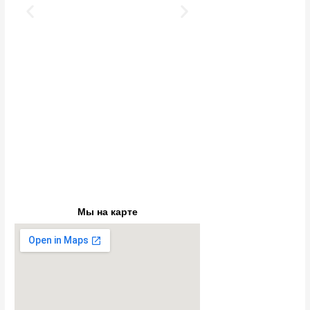
найти рыбу н
Наталья вс
поддерживает п
доме и на тер
Туда можно ех
боязни с реб
Процветания и 
этом нелегко
Незабудк
24.07.201
Мы на карте