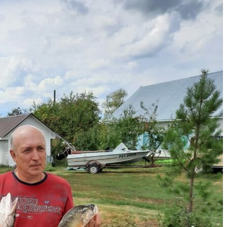
Отличное место для
За
отдыха и рыбалки.
Мно
Очень приятные и
это 
общительные
Ба
хозяева.
хозя
Комфортные
в
условия. Отдыхали
сам
двумя семьями с
Ч
детьми. Могу смело
ВЫ