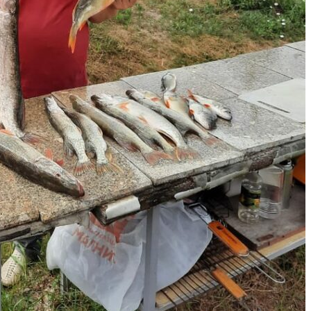
советовать для
ТАК
посещения.
Антон А.
18.08.2019