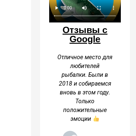
Отзывы с
Google
шибись место.
Отличное место для
го паутов..ну
любителей
ничего я жива.
рыбалки. Были в
Кр
ня отличная и
2018 и собираемся
ева супер. Еда
вновь в этом году.
кусная, а что
Только
ое главное- Я
положительные
ЁРТ ВОЗЬМИ
эмоции
СЫПАЮСЬ НА